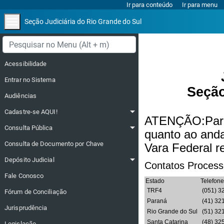
Ir para conteúdo
Ir para menu
menu
Seção Judiciária do Rio Grande do Sul
Menu lateral
Acessibilidade
Entrar no Sistema
Seção
Audiências
arrow_drop_down
Cadastre-se AQUI!
ATENÇÃO:Para 
arrow_drop_down
Consulta Pública
quanto ao anda
Consulta de Documento por Chave
Vara Federal r
arrow_drop_down
Depósito Judicial
Contatos Processo
Fale Conosco
Estado
Telefone
TRF4
(051) 3
Fórum de Conciliação
Paraná
(41) 32
Jurisprudência
Rio Grande do Sul
(51) 32
Santa Catarina
(48) 32
Legislação