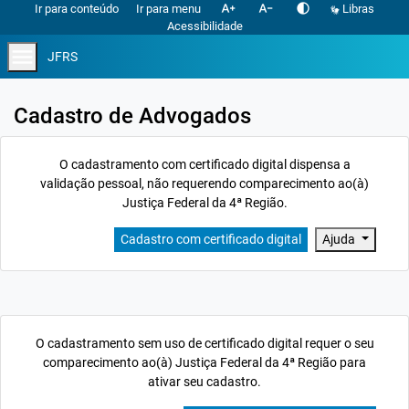
text_increase
text_decrease
contrast
Ir para conteúdo
Ir para menu
Libras
Acessibilidade
menu
JFRS
Cadastro de Advogados
O cadastramento com certificado digital dispensa a
validação pessoal, não requerendo comparecimento ao(à)
Justiça Federal da 4ª Região.
Cadastro com certificado digital
Ajuda
O cadastramento sem uso de certificado digital requer o seu
comparecimento ao(à) Justiça Federal da 4ª Região para
ativar seu cadastro.